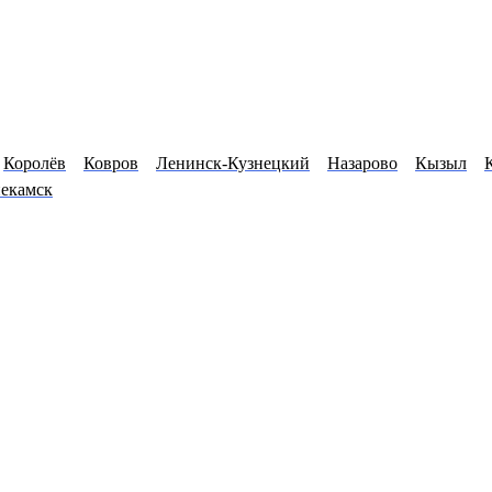
Королёв
Ковров
Ленинск-Кузнецкий
Назарово
Кызыл
екамск