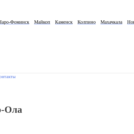
Наро-Фоминск
Майкоп
Каменск
Колпино
Махачкала
Но
онтакты
р-Ола