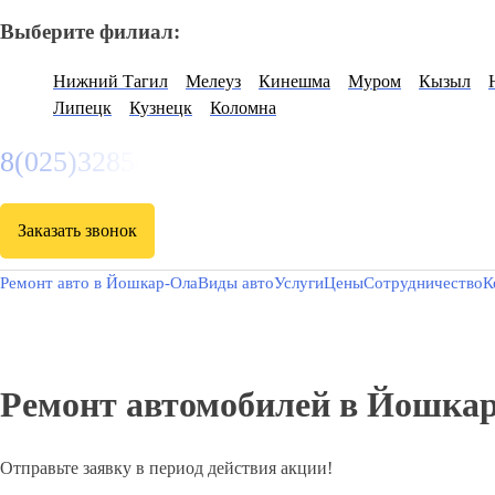
Выберите филиал:
Нижний Тагил
Мелеуз
Кинешма
Муром
Кызыл
Липецк
Кузнецк
Коломна
8(025)3285807
Заказать звонок
Ремонт авто в Йошкар-Ола
Виды авто
Услуги
Цены
Сотрудничество
К
Ремонт автомобилей в Йошка
Отправьте заявку в период действия акции!