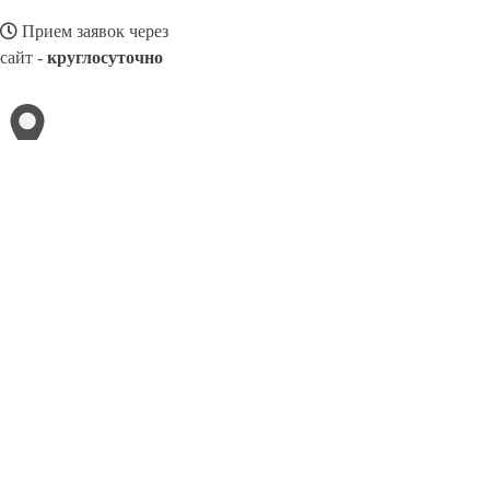
Прием заявок через
сайт -
круглосуточно
ГУБКИН
Выберите филиал:
Домодедово
Дмитров
Кингисепп
Красноярск
Кузн
Жуковский
Каспийск
Гуково
Михайловск
8(025)3285807
Заказать звонок
Ремонт авто в Губкино
Виды авто
Услуги
Цены
Сотрудничество
Конт