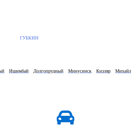
ГУБКИН
ый
Ишимбай
Долгопрудный
Минусинск
Кизляр
Михайл