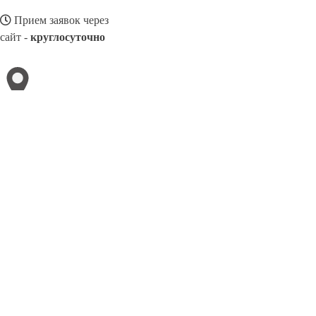
Прием заявок через
сайт -
круглосуточно
ЕССЕНТУКИ
Выберите филиал:
Киров
Комсомольск-на-Амуре
Кисловодск
Кропотк
Лесосибирск
Нерюнгри
Липецк
Копейск
Кумертау
8(025)4160950
Заказать звонок
Ремонт авто в Ессентуках
Виды авто
Услуги
Цены
Сотрудничество
Ко