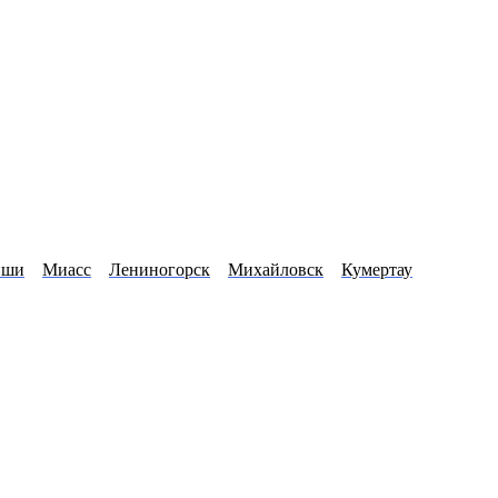
иши
Миасс
Лениногорск
Михайловск
Кумертау